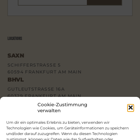
LOCATIONS
SAXN
SCHIFFERSTRASSE 5
60594 FRANKFURT AM MAIN
BHVL
GUTLEUTSTRASSE 16A
60329 FRANKFURT AM MAIN
Cookie-Zustimmung
verwalten
POLICIES & LINKS
Um dir ein optimales Erlebnis zu bieten, verwenden wir
Technologien wie Cookies, um Geräteinformationen zu speichern
und/oder darauf zuzugreifen. Wenn du diesen Technologien
POLICIES
zustimmst, können wir Daten wie das Surfverhalten oder